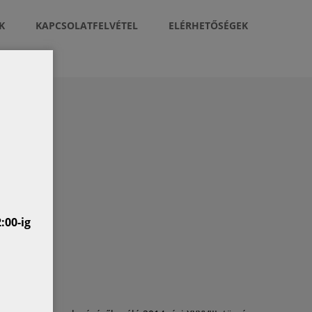
K
KAPCSOLATFELVÉTEL
ELÉRHETŐSÉGEK
:00-ig