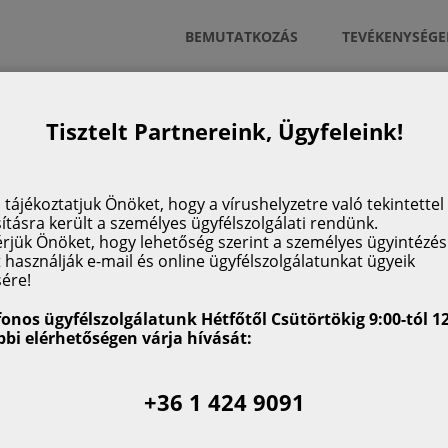
BEMUTATKOZÁS
TEVÉKENYSÉGE
Tisztelt Partnereink, Ügyfeleink!
 tájékoztatjuk Önöket, hogy a vírushelyzetre való tekintettel
k.)
tásra került a személyes ügyfélszolgálati rendünk.
érjük Önöket, hogy lehetőség szerint a személyes ügyintézés
t használják e-mail és online ügyfélszolgálatunkat ügyeik
 2013. évi CCXXXVII. törvény (Hpt.)
sére!
 évi XLIX. törvény (Cstv.)
fonos ügyfélszolgálatunk Hétfőtől Csütörtökig 9:00-tól 12
bbi elérhetőségen várja hívását:
ht.)
+36 1 424 9091
8.) IM rendelet