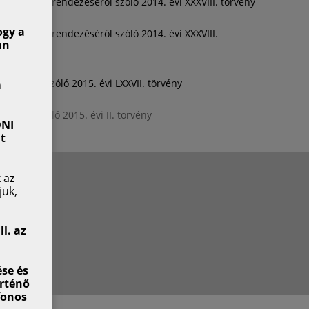
 kérdések rendezéséről szóló 2014. évi XXXVIII. törvény
ogy a
 kérdések rendezéséről szóló 2014. évi XXXVIII.
an
éséről szóló 2015. évi LXXVII. törvény
n
sáról szóló 2015. évi II. törvény
DNI
t
 az
juk,
l. az
ése és
rténő
fonos