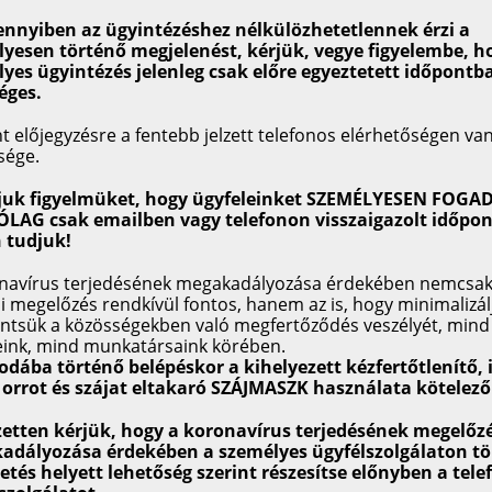
zerződéseire vonatkozó jogegységi határozatával kapcsolatos egyes
ennyiben az ügyintézéshez nélkülözhetetlennek érzi a
yesen történő megjelenést, kérjük, vegye figyelembe, h
zerződéseire vonatkozó jogegységi határozatával kapcsolatos egyes
yes ügyintézés jelenleg csak előre egyeztetett időpontb
 évi XL. törvény
éges.
 módosulásával és a kamatszabályokkal kapcsolatos kérdések rendez
t előjegyzésre a fentebb jelzett telefonos elérhetőségen va
sége.
el összefüggő, valamint egyéb magánjogi tárgyú törvények módosítá
vjuk figyelmüket, hogy ügyfeleinket SZEMÉLYESEN FOGA
LAG csak emailben vagy telefonon visszaigazolt időpon
 tudjuk!
navírus terjedésének megakadályozása érdekében nemcsak
UDNIVALÓK
HASZNOS LINKEK
i megelőzés rendkívül fontos, hanem az is, hogy minimalizál
ntsük a közösségekben való megfertőződés veszélyét, mind
ogosultság
http://felugyelet.mnb.hu
eink, mind munkatársaink körében.
http://www.mbvk.hu
rodába történő belépéskor a kihelyezett kézfertőtlenítő, il
http://www.mokk.hu
orrot és szájat eltakaró SZÁJMASZK használata kötelező
http://www.foe.hu
https://eer.gov.hu
zetten kérjük, hogy a koronavírus terjedésének megelőz
adályozása érdekében a személyes ügyfélszolgálaton tö
etés helyett lehetőség szerint részesítse előnyben a tele