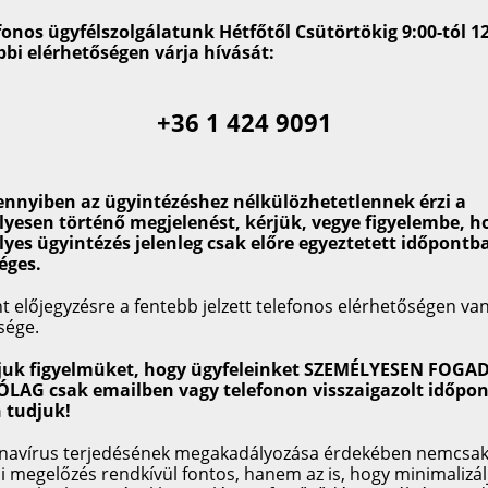
fonos ügyfélszolgálatunk Hétfőtől Csütörtökig 9:00-tól 12
bbi elérhetőségen várja hívását:
+36 1 424 9091
ennyiben az ügyintézéshez nélkülözhetetlennek érzi a
yesen történő megjelenést, kérjük, vegye figyelembe, h
yes ügyintézés jelenleg csak előre egyeztetett időpontb
éges.
t előjegyzésre a fentebb jelzett telefonos elérhetőségen va
sége.
vjuk figyelmüket, hogy ügyfeleinket SZEMÉLYESEN FOGA
LAG csak emailben vagy telefonon visszaigazolt időpon
 tudjuk!
navírus terjedésének megakadályozása érdekében nemcsak
i megelőzés rendkívül fontos, hanem az is, hogy minimalizál