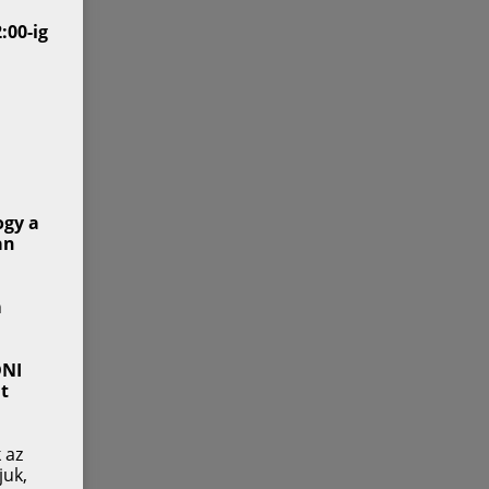
:00-ig
ogy a
an
n
DNI
t
 az
juk,