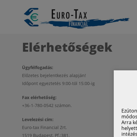
Elérhetőségek
Ügyfélfogadás:
Előzetes bejelentkezés alapján!
Időpont egyeztetés 9:00-tól 15:00-ig
Fax elérhetőség:
+36-1-780-0542 számon.
Ezúton
módosí
Levelezési cím:
Arra k
Euro-tax Financial Zrt.
helyet
intézé
1519 Budapest, Pf.:381.