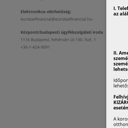
I.
Tele
Elektronikus elérhetőség:
az alá
eurotaxfinancial@eurotaxfinancial.hu
Központi/budapesti ügyfélszolgálati iroda
1116 Budapest, Fehérvári út 130. fszt. 1
+36-1-424-9091
II. Am
személ
személ
lehets
Időpon
lehető
Felhí
KIZÁRÓ
esetén
A koro
otthon