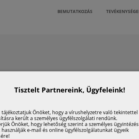
BEMUTATKOZÁS
TEVÉKENYSÉGE
Tisztelt Partnereink, Ügyfeleink!
 tájékoztatjuk Önöket, hogy a vírushelyzetre való tekintettel
tásra került a személyes ügyfélszolgálati rendünk.
érjük Önöket, hogy lehetőség szerint a személyes ügyintézés
t használják e-mail és online ügyfélszolgálatunkat ügyeik
sére!