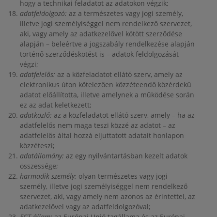
hogy a technikai feladatot az adatokon végzik;
adatfeldolgozó:
az a természetes vagy jogi személy,
illetve jogi személyiséggel nem rendelkező szervezet,
aki, vagy amely az adatkezelővel kötött szerződése
alapján – beleértve a jogszabály rendelkezése alapján
történő szerződéskötést is – adatok feldolgozását
végzi;
adatfelelős:
az a közfeladatot ellátó szerv, amely az
elektronikus úton kötelezően közzéteendő közérdekű
adatot előállította, illetve amelynek a működése során
ez az adat keletkezett;
adatközlő:
az a közfeladatot ellátó szerv, amely – ha az
adatfelelős nem maga teszi közzé az adatot – az
adatfelelős által hozzá eljuttatott adatait honlapon
közzéteszi;
adatállomány:
az egy nyilvántartásban kezelt adatok
összessége;
harmadik személy:
olyan természetes vagy jogi
személy, illetve jogi személyiséggel nem rendelkező
szervezet, aki, vagy amely nem azonos az érintettel, az
adatkezelővel vagy az adatfeldolgozóval;
EGT-állam:
az Európai Unió tagállama és az Európai