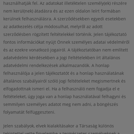
használhatják fel. Az adatokat illetéktelen személy(ek) részére
nem kerül(nek) átadásra és az ezen oldalon leírt formában
kerülnek felhasználásra. A szerződésekben egyedi esetekben
az adatkezelés célja módosulhat, melyről az adott
szerződésben rögzített feltételekkel történik. Jelen tájékoztató
fontos információkat nyújt Önnek személyes adatai védelméről
és az ezekre vonatkozó jogairól. A tájékoztatóban nem említett
adatvédelmi kérdésekben a Jogi Feltételekben írt általános
adatvédelmi rendelkezések alkalmazandók. A honlap
felhasználója a jelen tájékoztatót és a honlap használatának
általános szabályairól szóló Jogi feltételeket megismertnek és
elfogadottnak ismeri el. Ha a felhasználó nem fogadja el e
feltételeket, úgy joga van a honlap használatával felhagyni és
semmilyen személyes adatot meg nem adni, a böngészés
folyamatát felfüggeszteni.
Jelen szabályok, elvek kialakításakor a Társaság különös
tekintettel vette figyelembe a természetes személyeknek a