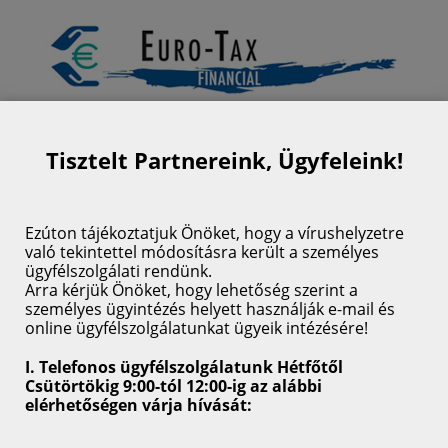
Tisztelt Partnereink, Ügyfeleink!
Ezúton tájékoztatjuk Önöket, hogy a vírushelyzetre
Euro-tax Financial
való tekintettel módosításra került a személyes
Zrt.
ügyfélszolgálati rendünk.
Arra kérjük Önöket, hogy lehetőség szerint a
személyes ügyintézés helyett használják e-mail és
Az Euro-tax Financial Zrt. abból
online ügyfélszolgálatunkat ügyeik intézésére!
a célból jött létre, hogy
partnerei problémáira komplex
I.
Telefonos ügyfélszolgálatunk Hétfőtől
Csütörtökig 9:00-tól 12:00-ig az alábbi
megoldási/cselekvési terveket
elérhetőségen várja hívását:
dolgozzon ki és hajtson végre.