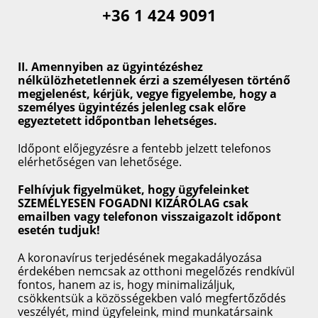
+36 1 424 9091
II. Amennyiben az ügyintézéshez
nélkülözhetetlennek érzi a személyesen történő
megjelenést, kérjük, vegye figyelembe, hogy a
személyes ügyintézés jelenleg csak előre
egyeztetett időpontban lehetséges.
Időpont előjegyzésre a fentebb jelzett telefonos
elérhetőségen van lehetősége.
KÖZÉRDEKŰ INFORMÁCIÓK
Felhívjuk figyelmüket, hogy ügyfeleinket
Felügyeleti szerv
SZEMÉLYESEN FOGADNI
KIZÁRÓLAG csak
Szabályzatok
emailben vagy telefonon visszaigazolt időpont
Nyomtatványok
esetén tudjuk!
Hirdetmények
Cégadatok
A koronavírus terjedésének megakadályozása
érdekében nemcsak az otthoni megelőzés rendkívül
fontos, hanem az is, hogy minimalizáljuk,
FONTOS TUDNIVALÓK
csökkentsük a közösségekben való megfertőződés
veszélyét, mind ügyfeleink, mind munkatársaink
Képviseleti Jogosultság